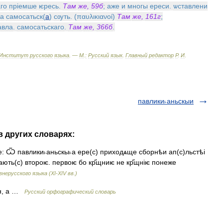
го
прiемше
ѥресь
.
Там
же
,
59б
;
аже
и
многы
ереси
.
ѡставлени
а
самосатьск
(
а
)
сѹть
. (
παυλικιανοί
)
Там
же
,
161г
;
авла
.
самосатьскаго
.
Там
же
,
366б
.
Институт
русского
языка
. —
М
.
:
Русский
язык
.
Главный
редактор
Р
.
И
.
павлики˫аньскыи
в других словарях:
не: Ѿ павлики˫аньскы˫а ере(с) приходѧще сборнѣи ап(с)льстѣi
҃щають(с) второѥ. первоѥ бо кр҃щниѥ не кр҃щнiѥ понеже
нерусского языка (XI-XIV вв.)
ин, а …
Русский орфографический словарь