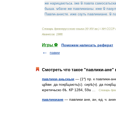
же
нарицаютьсѧ
.
iже
ѿ
павла
самосатьска
быша
.
ѡбаче
же
павликианы
.
иже
ѿ
паѹл
Павли˫анисте
.
иже
сѹть
павликиане
.
ѿ
п
Словарь
древнерусского
языка
(
XI
-
XIV
вв
.) /
АН
СССР
.
Аванесов
.
1988
.
Игры ⚽
Поможем написать реферат
павии
Смотреть что такое "павлики˫ане" 
павлики˫аньскыи
— (1*) пр. к павлики˫а
цр҃кви. да покр҃щають(с). сирѣ(ч). да покр
ѥретичьско бѣ. КР 1284, 59а …
Словарь древ
павликиане
— павлики ане, ан, ед. ч. ан