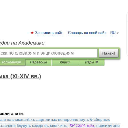
Запомнить сайт
Словарь на свой сайт
RU
едии на Академике
Найти!
Толкования
Переводы
Книги
Игры ⚽
а (XI-XIV вв.)
авли˫анити
:
а
в
павлики˫анѣхъ
аще
житьѥ
непорочно
iмуть
ѿ
сборныѧ
ставлени
бѹдуть
кождо
въ
своi
чинъ
.
КР
1284
,
59а
;
павлики˫ане