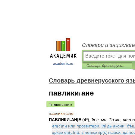
Словари и энциклоп
academic.ru
Словарь древнерусского языка (XI-XIV вв.)
Словарь древнерусского язык
павлики˫ане
Толкование
павлики˫ане
ПАВЛИКИ˫АН
|
Е
(
4
*),
Ъ
с
.
мн
.
То
же
,
что
п
еп
(
с
)
пи
или
прозвитери
.
iлi
дь˫акони
.
бѣш
цр҃кве
еп
(
с
)
па
.
в
неиже
кр
(
с
)
тiшасѧ
.
да
по