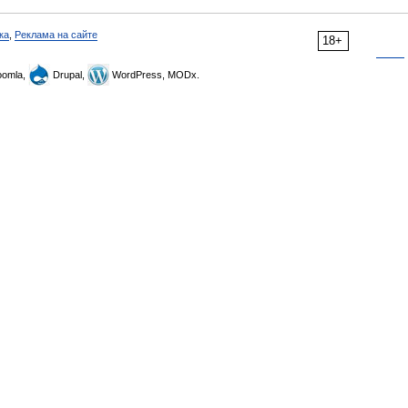
ка
,
Реклама на сайте
18+
omla,
Drupal,
WordPress, MODx.